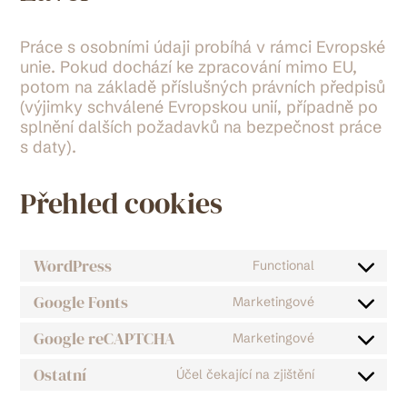
Práce s osobními údaji probíhá v rámci Evropské
unie. Pokud dochází ke zpracování mimo EU,
potom na základě příslušných právních předpisů
(výjimky schválené Evropskou unií, případně po
splnění dalších požadavků na bezpečnost práce
s daty).
Přehled cookies
WordPress
Functional
Consent
to
Google Fonts
Marketingové
Consent
service
to
wordpres
Google reCAPTCHA
Marketingové
Consent
service
to
google-
Ostatní
Účel čekající na zjištění
Consent
service
fonts
to