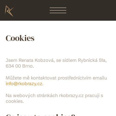
Cookies
Jsem Renata Kobzová, se sídlem Rybnická 51a,
634 00 Brno.
Můžete mě kontaktovat prostřednictvím emailu
info@rkobrazy.cz
.
Na webových stránkách rkobrazy.cz pracuji s
cookies.