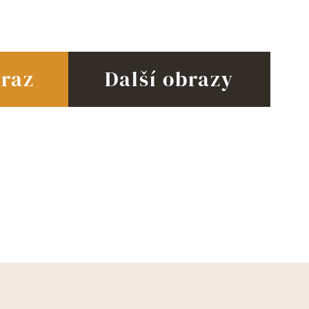
braz
Další obrazy