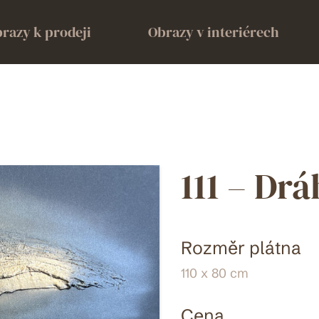
razy k prodeji
Obrazy v interiérech
111 – Drá
Rozměr plátna
110 x 80 cm
Cena