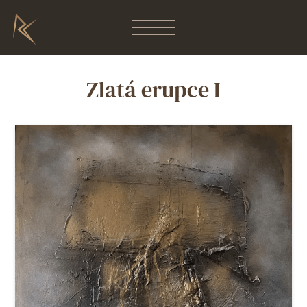
Zlatá erupce I